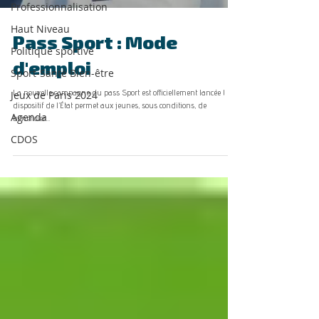
Professionnalisation
Haut Niveau
Pass Sport : Mode
Politique sportive
d'emploi
Sport-Santé Bien-être
Jeux de Paris 2024
La nouvelle campagne du pass Sport est officiellement lancée ! Ce
dispositif de l’État permet aux jeunes, sous conditions, de
Agenda
bénéficier...
CDOS