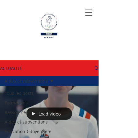
ACTUALITÉ
Aides et subventions
Tous les posts
Formations
Ressources
Load video
Aides et subventions
Education-Citoyenneté