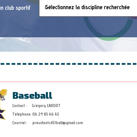
n club sportif
Baseball
Contact :
Grégory CARDOT
Téléphone :
06 24 85 66 65
Courriel :
presidentcd51ball@gmail.com