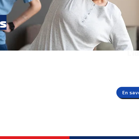
s
L'i
Vous êtes un club spo
concevoir, développer 
votre offre s
En sav