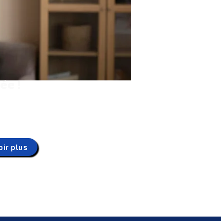
dée !
rtif et vous souhaitez
et bien communiquer sur
portive 60+ ? ‍
oir plus