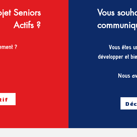
jet Seniors
Vous souha
Actifs ?
communique
sement ?
Vous êtes un
développer et bi
Nous avo
tif
Déc