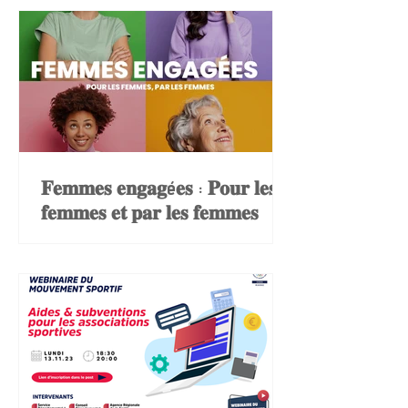
𝐅𝐞𝐦𝐦𝐞𝐬 𝐞𝐧𝐠𝐚𝐠é𝐞𝐬 : 𝐏𝐨𝐮𝐫 𝐥𝐞𝐬
𝐟𝐞𝐦𝐦𝐞𝐬 𝐞𝐭 𝐩𝐚𝐫 𝐥𝐞𝐬 𝐟𝐞𝐦𝐦𝐞𝐬