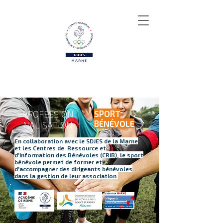
PROFESSION
SPORT
BÉNÉVOLE
NALISATION
En collaboration avec le SDJES de la Marne
et les Centres de Ressource et
d'Information des Bénévoles (CRIB), le sport
bénévole permet de former et
d'accompagner des dirigeants bénévoles
dans la gestion de leur association.