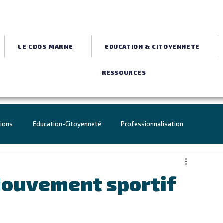
LE CDOS MARNE
EDUCATION & CITOYENNETE
RESSOURCES
tions
Education-Citoyenneté
Professionnalisation
Jeux de Paris 2024
Agenda
CDOS
Mouvement sportif