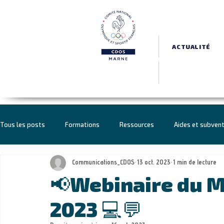
ACTUALITÉ
Tous les posts
Formations
Ressources
Aides et subven
Communications_CDOS
13 oct. 2023
1 min de lecture
Haut Niveau
Politique sportive
Sport-Santé Bien-être
📢Webinaire du 
2023 💻💬