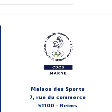
es rencontres
𝐅𝐞𝐦𝐦𝐞𝐬 𝐞𝐧𝐠𝐚𝐠é𝐞𝐬 : 𝐏𝐨𝐮𝐫 𝐥𝐞𝐬
Santé
𝐟𝐞𝐦𝐦𝐞𝐬 𝐞𝐭 𝐩𝐚𝐫 𝐥𝐞𝐬 𝐟𝐞𝐦𝐦𝐞𝐬
Maison des Sports
7, rue du commerce
51100 - Reims