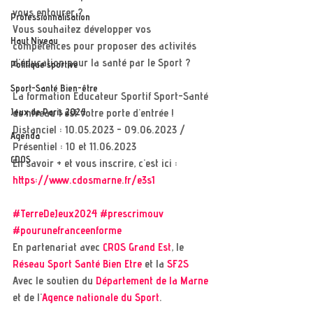
vous entourer ?
Professionnalisation
Vous souhaitez développer vos 
Haut Niveau
compétences pour proposer des activités 
d'éducation pour la santé par le Sport ?
Politique sportive
Sport-Santé Bien-être
La formation Educateur Sportif Sport-Santé 
Jeux de Paris 2024
de niveau 1 est votre porte d'entrée !
Distanciel : 10.05.2023 - 09.06.2023 / 
Agenda
Présentiel : 10 et 11.06.2023
CDOS
En savoir + et vous inscrire, c'est ici : 
https://www.cdosmarne.fr/e3s1
#TerreDeJeux2024
#prescrimouv
#pourunefranceenforme
En partenariat avec 
CROS Grand Est
, le 
Réseau Sport Santé Bien Etre
 et la 
SF2S
Avec le soutien du 
Département de la Marne
et de l'
Agence nationale du Sport
.