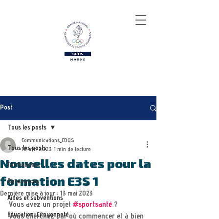
Post
Tous les posts
Communications_CDOS
Tous les posts
10 avr. 2023
1 min de lecture
Nouvelles dates pour la
Formations
formation E3S 1
Ressources
Dernière mise à jour :
13 mai 2023
Aides et subventions
Vous avez un projet 
#sportsanté
 ?
Education-Citoyenneté
Vous cherchez par où commencer et à bien 