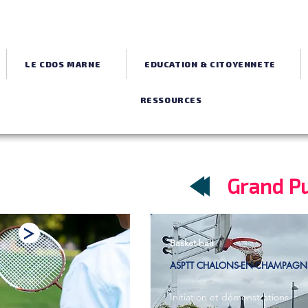
LE CDOS MARNE
EDUCATION & CITOYENNETE
RESSOURCES
 07 septembre
Grand Pu
Basket-ball
ASPTT CHALONS-EN-CHAMPAGNE 
Initiation et démonstrations