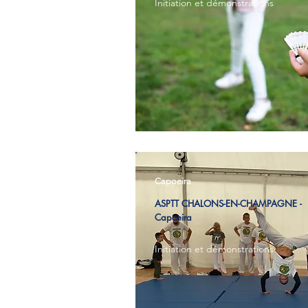
Initiation et démonstrations
Capoeira
ASPTT CHALONS-EN-CHAMPAGNE -
Capoeira
Initiation et démonstrations