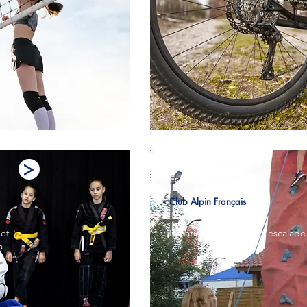
Escalade
Club Alpin Français
 et
Initiations sur le mur d'escalade
a