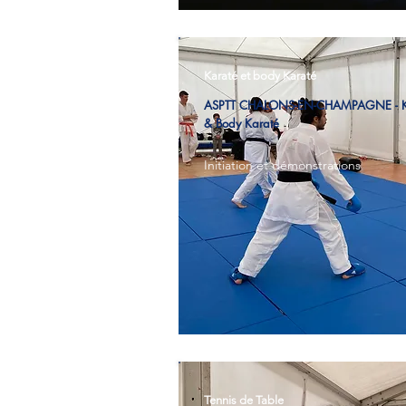
Karaté et body Karaté
ASPTT CHALONS-EN-CHAMPAGNE - K
& Body Karaté
Initiation et démonstrations
Tennis de Table