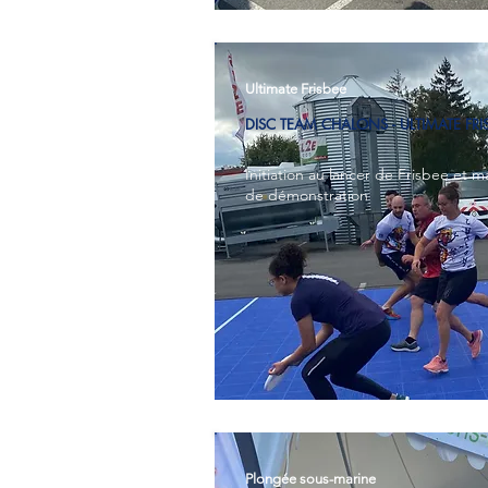
Ultimate Frisbee
DISC TEAM CHALONS - ULTIMATE FRI
Initiation au lancer de Frisbee et m
de démonstration
Plongée sous-marine