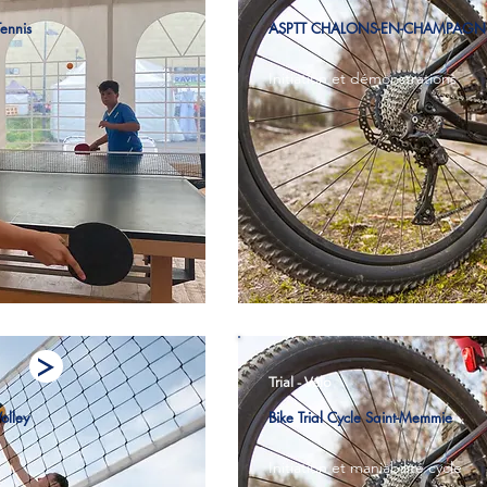
ennis
ASPTT CHALONS-EN-CHAMPAGNE 
Initiation et démonstrations
Trial - Vélo
lley
Bike Trial Cycle Saint-Memmie
Initiation et maniabilité cycle