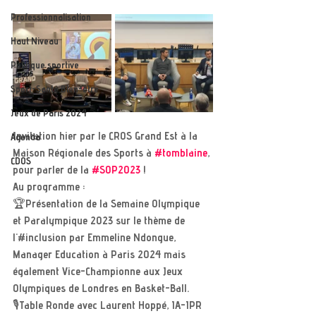
Professionnalisation
Haut Niveau
Politique sportive
Sport-Santé Bien-être
Jeux de Paris 2024
Invitation hier par le CROS Grand Est à la 
Agenda
Maison Régionale des Sports à 
#tomblaine
, 
CDOS
pour parler de la 
#SOP2023
 ! 
Au programme : 
🏆Présentation de la Semaine Olympique 
et Paralympique 2023 sur le thème de 
l'#inclusion par Emmeline Ndongue, 
Manager Education à Paris 2024 mais 
également Vice-Championne aux Jeux 
Olympiques de Londres en Basket-Ball. 
🎙Table Ronde avec Laurent Hoppé, IA-IPR 