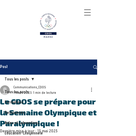
Post
Tous les posts
Communications_CDOS
Tous les posts
1 mars 2023
1 min de lecture
Le CDOS se prépare pour
Formations
la Semaine Olympique et
Ressources
Paralympique !
Aides et subventions
Dernière mise à jour :
13 mai 2023
Education-Citoyenneté