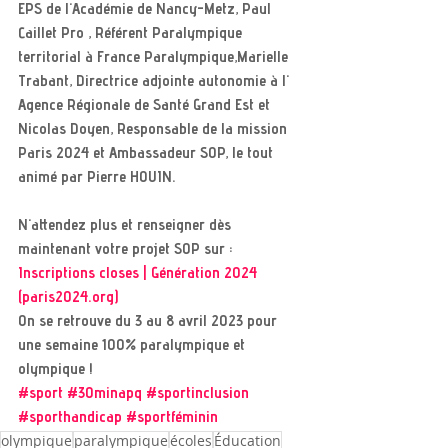
EPS de l'Académie de Nancy-Metz, Paul 
Caillet Pro , Référent Paralympique 
territorial à France Paralympique,Marielle 
Trabant, Directrice adjointe autonomie à l' 
Agence Régionale de Santé Grand Est et 
Nicolas Doyen, Responsable de la mission 
Paris 2024 et Ambassadeur SOP, le tout 
animé par Pierre HOUIN. 
N'attendez plus et renseigner dès 
maintenant votre projet SOP sur : 
Inscriptions closes | Génération 2024 
(paris2024.org)
On se retrouve du 3 au 8 avril 2023 pour 
une semaine 100% paralympique et 
olympique ! 
#sport
#30minapq
#sportinclusion
#sporthandicap
#sportféminin
olympique
paralympique
écoles
Éducation