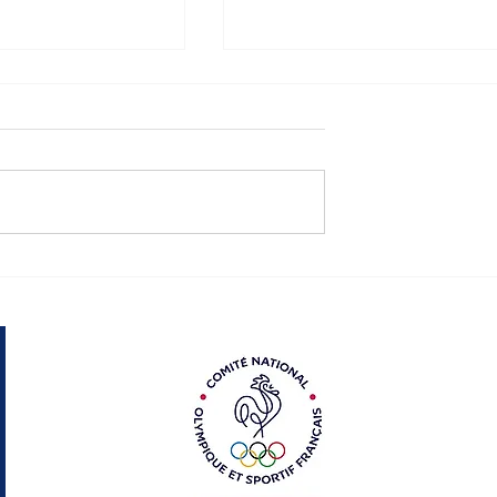
NS SPORT-
Les sacrées rencontre
du Sport-Santé