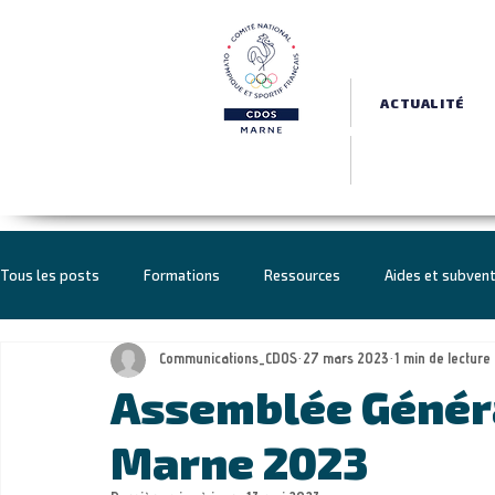
ACTUALITÉ
Tous les posts
Formations
Ressources
Aides et subven
Communications_CDOS
27 mars 2023
1 min de lecture
Haut Niveau
Politique sportive
Sport-Santé Bien-être
Assemblée Généra
Marne 2023