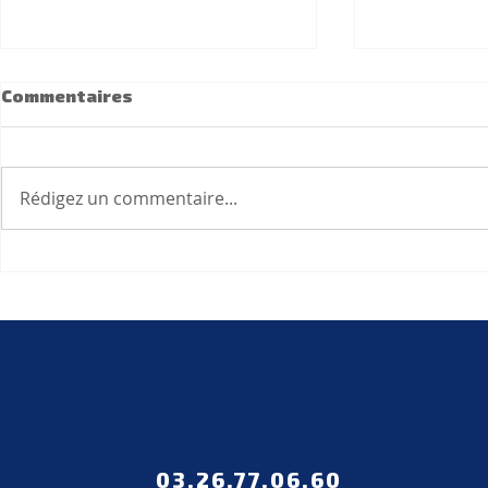
Commentaires
Rédigez un commentaire...
Cérémonie des
FORMATIO
Récompenses du
SANTÉ
bénévolat et de
l'engagement sportif
03.26.77.06.60