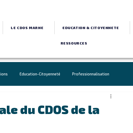
LE CDOS MARNE
EDUCATION & CITOYENNETE
RESSOURCES
tions
Education-Citoyenneté
Professionnalisation
Jeux de Paris 2024
Agenda
CDOS
le du CDOS de la