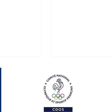
NS SPORT-
Les sacrées rencontre
du Sport-Santé