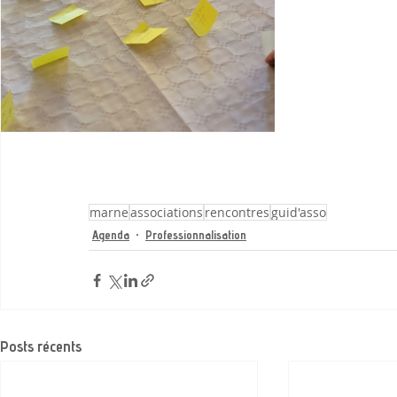
marne
associations
rencontres
guid'asso
Agenda
Professionnalisation
Posts récents