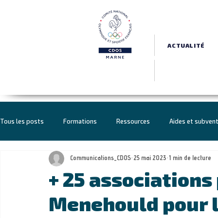
ACTUALITÉ
Tous les posts
Formations
Ressources
Aides et subven
Communications_CDOS
25 mai 2023
1 min de lecture
Haut Niveau
Politique sportive
Sport-Santé Bien-être
+ 25 associations
Menehould pour l