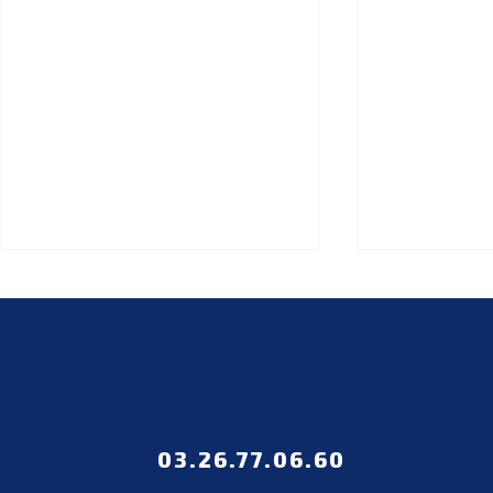
03.26.77.06.60
Cérémonie des
FORMATIO
Récompenses du
SANTÉ